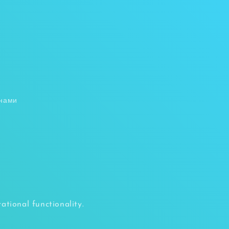
 нами
tional functionality.