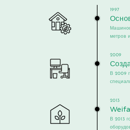
1997
Осно
Машинос
метров 
2009
Созда
В 2009 
специали
2013
Weifa
В 2013 
оборудо